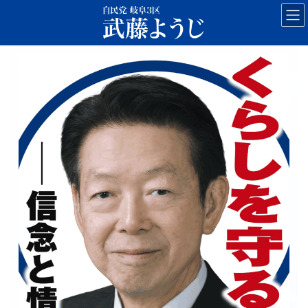
コ
ナ
ン
ビ
テ
ゲ
ン
ー
ツ
シ
へ
ョ
ス
ン
キ
に
ッ
移
プ
動